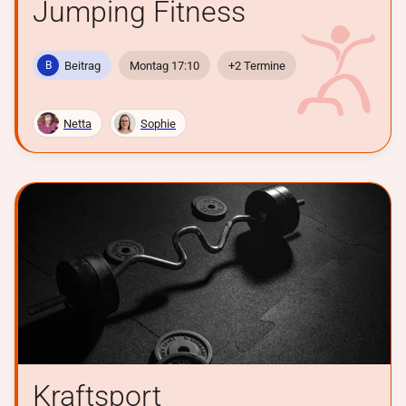
Jumping Fitness
Beitrag
Montag 17:10
+2 Termine
B
Netta
Sophie
Kraftsport