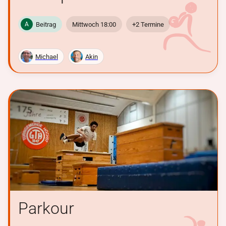
Beitrag
Mittwoch 18:00
+2 Termine
A
Michael
Akin
Parkour