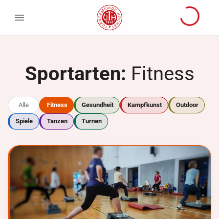
Sportarten:
Fitness
Alle
Fitness
Gesundheit
Kampfkunst
Outdoor
Spiele
Tanzen
Turnen