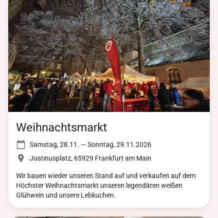
Uhr werden deftige Snacks verkauft, die auch noch
anschließend bei einem gemütlichen Beisammensein verzehrt
werden können. Beim Aufbau am Freitag, 15.11.24 ab 17:00
Uhr und während und nach der Veranstaltung suchen wir
noch zahlreiche „helfende Hände“. Hierzu kann man sich auf
unserer Homepage und direkt in unserer Halle ab Oktober
eintragen. Wir freuen uns auf ein ganz besonderes Ereignis!
Weihnachtsmarkt
Samstag, 28.11. — Sonntag, 29.11.2026
Justinusplatz, 65929 Frankfurt am Main
Wir bauen wieder unseren Stand auf und verkaufen auf dem
Höchster Weihnachtsmarkt unseren legendären weißen
Glühwein und unsere Lebkuchen.