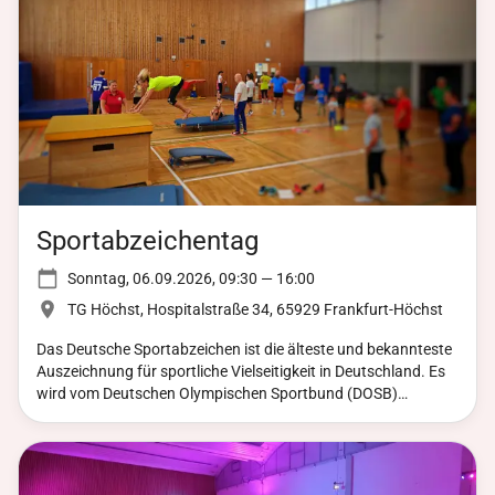
Sportabzeichentag
Sonntag, 06.09.2026, 09:30 — 16:00
TG Höchst, Hospitalstraße 34, 65929 Frankfurt-Höchst
Das Deutsche Sportabzeichen ist die älteste und bekannteste
Auszeichnung für sportliche Vielseitigkeit in Deutschland. Es
wird vom Deutschen Olympischen Sportbund (DOSB)
verliehen und würdigt körperliche Leistungsfähigkeit in vier
Disziplingruppen: Ausdauer, Kraft, Schnelligkeit und
Koordination – ergänzt durch einen Schwimmnachweis.
Sportabzeichentag 2026 bei der Turngemeinde Höchst 1847