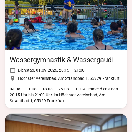
Genießt Gegrilltes, Getränke oder Kaffee und Kuchen. Sollte
das Wetter uns einen Strich durch die Rechnung machen, wird
das Fest in die Halle verlegt, sodass der Spaß ungetrübt
weitergehen kann. Wir freuen uns darauf, mit euch
gemeinsam einen wunderschönen Tag zu verbringen. Kommt
vorbei und feiert mit der Turngemeinde Höchst ein Fest, das in
Erinnerung bleibt!
Wassergymnastik & Wassergaudi
Dienstag, 01.09.2026, 20:15 — 21:00
Höchster Vereinsbad, Am Strandbad 1, 65929 Frankfurt
04.08. – 11.08. – 18.08. – 25.08. – 01.09. Immer dienstags,
20:15 Uhr bis 21:00 Uhr, im Höchster Vereinsbad, Am
Strandbad 1, 65929 Frankfurt