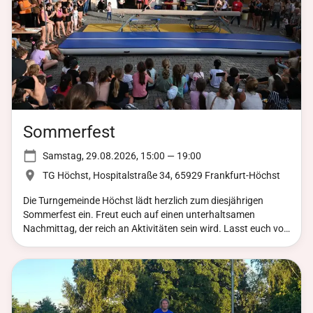
Sommerfest
Samstag, 29.08.2026, 15:00 — 19:00
TG Höchst, Hospitalstraße 34, 65929 Frankfurt-Höchst
Die Turngemeinde Höchst lädt herzlich zum diesjährigen
Sommerfest ein. Freut euch auf einen unterhaltsamen
Nachmittag, der reich an Aktivitäten sein wird. Lasst euch von
unserem Showprogramm begeistern und nutzt die
Mitmachangebote für Groß und Klein. Auch für die jüngeren
Gäste gibt es reichlich Programm: Beim Basteln und
Schminken können sich die Kinder kreativ ausleben. Zudem
lockt ein Gewinnspiel, bei dem attraktive Preise auf glückliche
Gewinner warten. Für das leibliche Wohl ist bestens gesorgt: