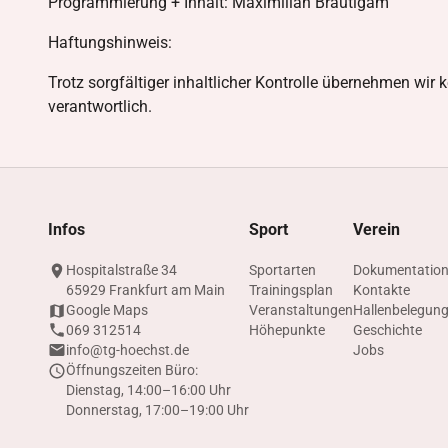
Programmierung + Inhalt: Maximilian Bräutigam
Haftungshinweis:
Trotz sorgfältiger inhaltlicher Kontrolle übernehmen wir k
verantwortlich.
Infos
Sport
Verein
Hospitalstraße 34
Sportarten
Dokumentatio
65929 Frankfurt am Main
Trainingsplan
Kontakte
Google Maps
Veranstaltungen
Hallenbelegun
069 312514
Höhepunkte
Geschichte
info@tg-hoechst.de
Jobs
Öffnungszeiten Büro:
Dienstag, 14:00–16:00 Uhr
Donnerstag, 17:00–19:00 Uhr