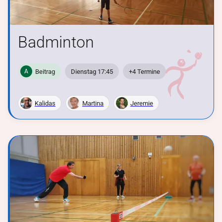
Badminton
Beitrag
Dienstag 17:45
+4 Termine
A
Kalidas
Martina
Jeremie