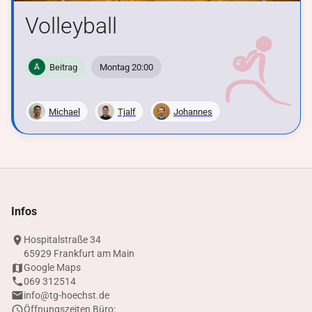
Volleyball
Beitrag
Montag 20:00
A
Michael
Tjalf
Johannes
Infos
Hospitalstraße 34
65929 Frankfurt am Main
Google Maps
069 312514
info@tg-hoechst.de
Öffnungszeiten Büro: