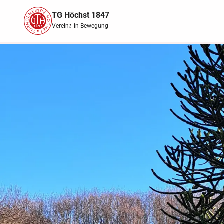
TG Höchst 1847
Verein
t
in Bewegung