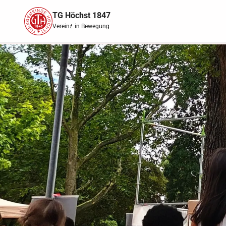
TG Höchst 1847
Verein
t
in Bewegung