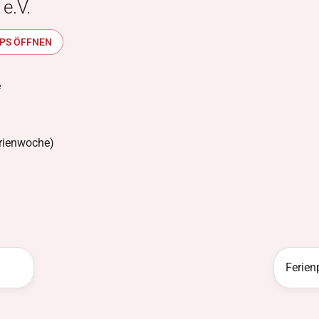
e.V.
PS ÖFFNEN
e
Ferienwoche)
Ferien